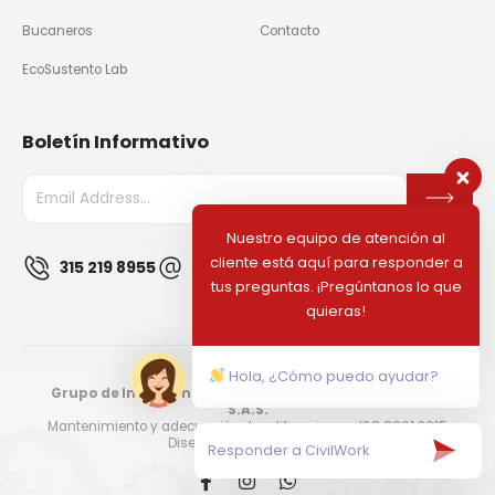
Bucaneros
Contacto
EcoSustento Lab
Boletín Informativo
Nuestro equipo de atención al
cliente está aquí para responder a
315 219 8955
info@civilworkco.com
tus preguntas. ¡Pregúntanos lo que
quieras!
Hola, ¿Cómo puedo ayudar?
Grupo de Inversión Civil Work & Investment Company
S.A.S.
Mantenimiento y adecuación de edificaciones · ISO 9001:2015
Diseñado por
Panelaweb