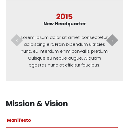
2015
New Headquarter
Lorem ipsum dolor sit amet, consectetur
Lorem ip
adipiscing elit. Proin bibendum ultricies
adipisc
nunc, eu interdum enim convallis pretium.
nunc, eu
Quisque eu neque augue. Aliquam
Quis
egestas nunc at efficitur faucibus.
egest
Mission & Vision
Manifesto