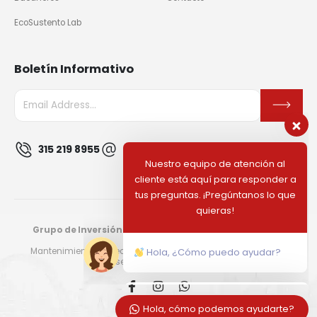
EcoSustento Lab
Boletín Informativo
Nuestro equipo de atención al
cliente está aquí para responder a
315 219 8955
info@civilworkco.com
tus preguntas. ¡Pregúntanos lo que
quieras!
Hola, ¿Cómo puedo ayudar?
Grupo de Inversión Civil Work & Investment Company
S.A.S.
Mantenimiento y adecuación de edificaciones · ISO 9001:2015
Diseñado por
Panelaweb
Hola, cómo podemos ayudarte?