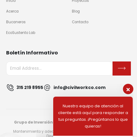
Inicio
Proyectos
Acerca
Blog
Bucaneros
Contacto
EcoSustento Lab
Boletín Informativo
315 219 8955
info@civilworkco.com
Nuestro equipo de atención al
cliente está aquí para responder a
tus preguntas. ¡Pregúntanos lo que
quieras!
Grupo de Inversión Civil Work & Investment Company
Hola, ¿Cómo puedo ayudar?
S.A.S.
Mantenimiento y adecuación de edificaciones · ISO 9001:2015
Diseñado por
Panelaweb