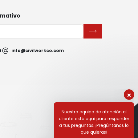
rmativo
5
info@civilworkco.com
Nuestro equipo de atención al
cliente está aquí para responder
a tus preguntas. ¡Pregúntanos lo
que quieras!
Hola, ¿Cómo puedo ayudar?