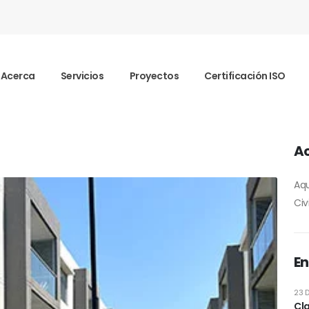
Acerca
Servicios
Proyectos
Certificación ISO
Ac
Aqu
Civ
En
23 
Cla