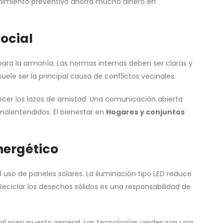
enimiento preventivo ahorra mucho dinero en
ocial
para la armonía. Las normas internas deben ser claras y
uele ser la principal causa de conflictos vecinales.
ecer los lazos de amistad. Una comunicación abierta
 malentendidos. El bienestar en
Hogares y conjuntos
nergético
 uso de paneles solares. La iluminación tipo LED reduce
Reciclar los desechos sólidos es una responsabilidad de
al presupuesto general. Las tecnologías verdes son una