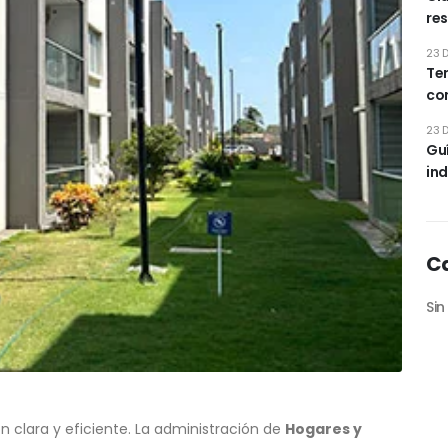
res
23 
Ten
co
23 
Gu
ind
C
Sin
n clara y eficiente. La administración de
Hogares y