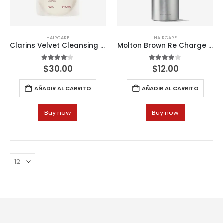
HAIRCARE
HAIRCARE
Clarins Velvet Cleansing Milk Refill 400ml
Molton Brown Re Charge Black Pepper Infinite Bottle
4.00
out of 5
4.00
out of 5
$
30.00
$
12.00
AÑADIR AL CARRITO
AÑADIR AL CARRITO
Buy now
Buy now