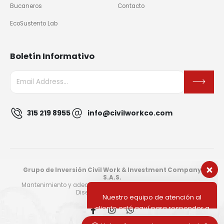
Bucaneros
Contacto
EcoSustento Lab
Boletín Informativo
315 219 8955
info@civilworkco.com
Nuestro equipo de atención al
cliente está aquí para responder a
tus preguntas. ¡Pregúntanos lo que
quieras!
Grupo de Inversión Civil Work & Investment Company
S.A.S.
Hola, ¿Cómo puedo ayudar?
Mantenimiento y adecuación de edificaciones · ISO 9001:2015
Diseñado por
Panelaweb