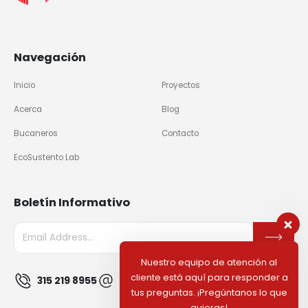
Navegación
Inicio
Proyectos
Acerca
Blog
Bucaneros
Contacto
EcoSustento Lab
Boletín Informativo
Nuestro equipo de atención al
cliente está aquí para responder a
315 219 8955
info@civilworkco.com
tus preguntas. ¡Pregúntanos lo que
quieras!