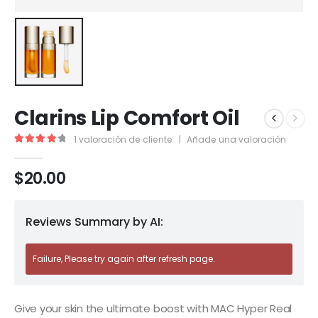
Clarins Lip Comfort Oil
1
valoración de cliente
|
Añade una valoración
4.00
out of 5
$
20.00
Reviews Summary by AI:
Failure, Please try again after refresh page.
Give your skin the ultimate boost with MAC Hyper Real